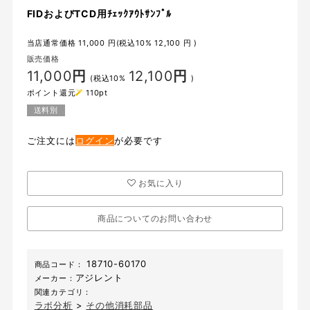
FIDおよびTCD用ﾁｪｯｸｱｳﾄｻﾝﾌﾟﾙ
当店通常価格
11,000
円(税込10%
12,100
円 )
販売価格
11,000
円
12,100
円
(税込10%
)
ポイント還元
110
pt
送料別
ご注文には
ログイン
が必要です
お気に入り
商品についてのお問い合わせ
18710-60170
商品コード：
アジレント
メーカー：
関連カテゴリ：
ラボ分析
>
その他消耗部品