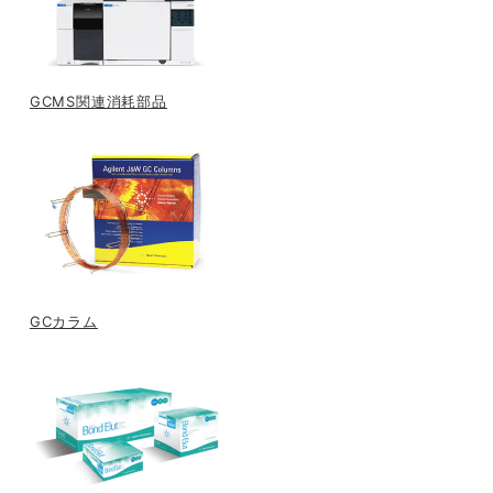
GCMS関連消耗部品
GCカラム