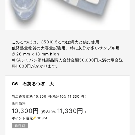
このるつぼは、C5010.5るつぼ鍋大と供に使用
低発熱量物質の大容量試験用。特に灰分が多いサンプル用
Ø 26 mm x 18 mm high
※IKAジャパン消耗部品購入合計金額50,000円未満の場合送
料1,000円がかかります。
C6 石英るつぼ 大
当店通常価格
10,300
円(税込10%
11,330
円 )
販売価格
10,300
円
11,330
円
(税込10%
)
ポイント還元
103
pt
送料別