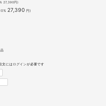
0%
27,390
円)
27,390
10%
円)
耗品
注文には
ログイン
が必要です