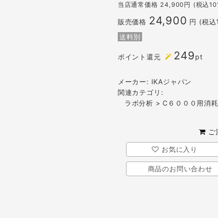
当店通常価格
24,900
円 (税込1
24,900
販売価格
円 (税込
送料別
249
ポイント還元
pt
メーカー:
IKAジャパン
関連カテゴリ:
ラボ分析
>
C６０００用消
ご
お気に入り
商品のお問い合わせ