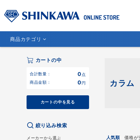
商品カテゴリ
カートの中
0
合計数量：
点
カラム
0
商品金額：
円
カートの中を見る
絞り込み検索
人気順
価格が
メーカーから選ぶ