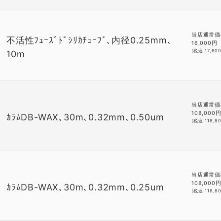
当店通常価
不活性ﾌｭｰｽﾞﾄﾞｼﾘｶﾁｭｰﾌﾞ､内径0.25mm､
16,000
円
(税込
17,60
10m
当店通常価
108,000
ｶﾗﾑDB-WAX､30m､0.32mm､0.50um
(税込
118,8
当店通常価
108,000
ｶﾗﾑDB-WAX､30m､0.32mm､0.25um
(税込
118,8