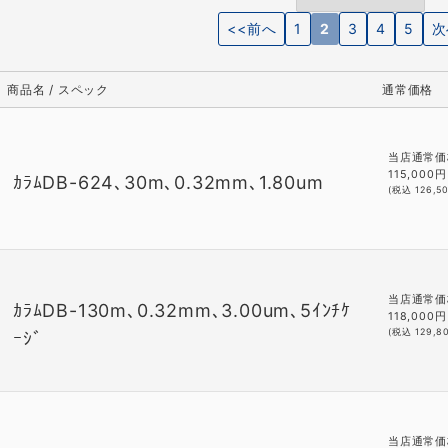
<<前へ
1
2
3
4
5
次
商品名 / スペック
通常価格
当店通常価
115,000
円
ｶﾗﾑDB-624､30m､0.32mm､1.80um
(税込
126,5
当店通常価
ｶﾗﾑDB-130m､0.32mm､3.00um､5ｲﾝﾁｹ
118,000
円
(税込
129,8
ｰｼﾞ
当店通常価