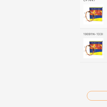
CP7447
19091N-133I