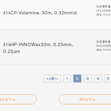
当店通常価
141,000
円
ｶﾗﾑCP-Volamine､30m､0.32mmid
(税込
155,10
当店通常価
ｶﾗﾑHP-INNOWax30m､0.25mm､
100,000
(税込
110,0
0.25um
<<前へ
1
2
3
4
5
LCカラム
GCカラム