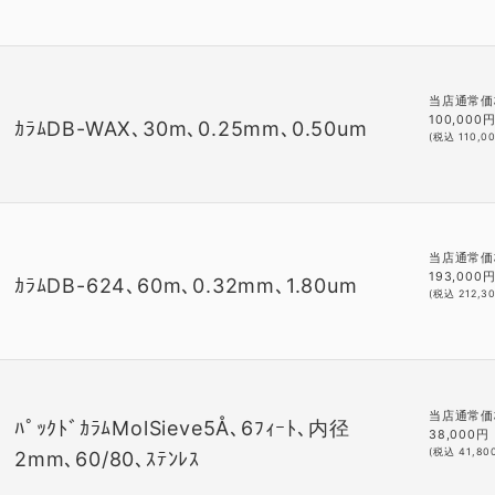
当店通常価
100,000
ｶﾗﾑDB-WAX､30m､0.25mm､0.50um
(税込
110,0
当店通常価
193,000
ｶﾗﾑDB-624､60m､0.32mm､1.80um
(税込
212,3
当店通常価
ﾊﾟｯｸﾄﾞｶﾗﾑMolSieve5Å､6ﾌｨｰﾄ､内径
38,000
円
(税込
41,80
2mm､60/80､ｽﾃﾝﾚｽ