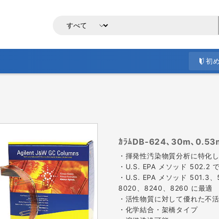
初
ｶﾗﾑDB-624､30m､0.5
・揮発性汚染物質分析に特化
・U.S. EPA メソッド 502
・U.S. EPA メソッド 501.3
8020、8240、8260 に最適
・活性物質に対して優れた不
・化学結合・架橋タイプ