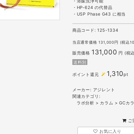
・溶媒洗浄可能
・HP-624 の代替品
・USP Phase G43 に相当
商品コード:
125-1334
当店通常価格
131,000
円 (税込1
131,000
販売価格
円 (税
送料別
1,310
ポイント還元
pt
メーカー:
アジレント
関連カテゴリ:
ラボ分析
>
カラム
>
GCカ
ご
お気に入り