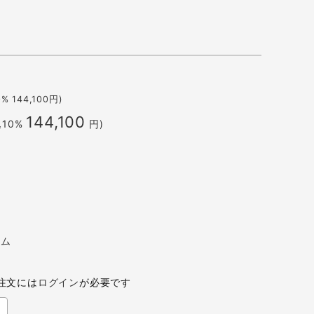
0%
144,100
円)
144,100
込10%
円)
ラム
注文には
ログイン
が必要です